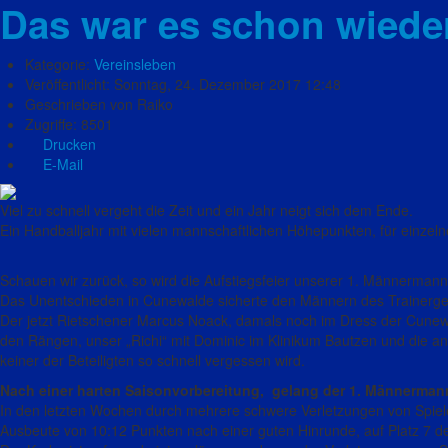
Das war es schon wiede
Kategorie:
Vereinsleben
Veröffentlicht: Sonntag, 24. Dezember 2017 12:48
Geschrieben von Raiko
Zugriffe: 8501
Drucken
E-Mail
Viel zu schnell vergeht die Zeit und ein Jahr neigt sich dem Ende.
Ein Handballjahr mit vielen mannschaftlichen Höhepunkten, für einzel
Schauen wir zurück, so wird die Aufstiegsfeier unserer 1. Männerman
Das Unentschieden in Cunewalde sicherte den Männern des Trainerges
Der jetzt Rietschener Marcus Noack, damals noch im Dress der Cunew
den Rängen, unser „Richi“ mit Dominic im Klinikum Bautzen und die an
keiner der Beteiligten so schnell vergessen wird.
Nach einer harten Saisonvorbereitung, gelang der 1. Männermann
In den letzten Wochen durch mehrere schwere Verletzungen von Spieler
Ausbeute von 10:12 Punkten nach einer guten Hinrunde, auf Platz 7 de