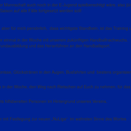
er Mannschaft auch noch in der E-Jugend spielberechtigt wäre, also jü
ison auf alle Fälle fortgesetzt werden soll!
v, aber für mich persönlich, dass wichtigste Standbein, ist das Training
ier einmal in der Woche mit unserem zukünftigen Handballnachwuchs.
he Grundausbildung und das Heranführen an den Handballsport.
lebnisse, Glückstränen in den Augen, Busfahrten und bestens organisier
ls in der Woche, den Weg nach Rietschen auf Euch zu nehmen, für da
ts hilfsbereiten Personen im Hintergrund unseres Vereins.
r mit Festlegung zur neuen „NuLiga“ im wahrsten Sinne des Wortes