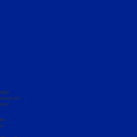
liga.
zrasen auf
icher
on.
er