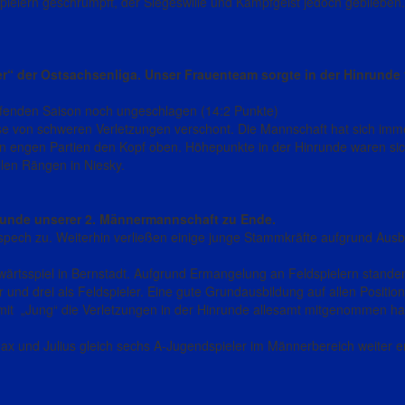
ielern geschrumpft, der Siegeswille und Kampfgeist jedoch geblieben. 
er“ der Ostsachsenliga. Unser Frauenteam sorgte in der Hinrunde 
ufenden Saison noch ungeschlagen (14:2 Punkte)
e von schweren Verletzungen verschont. Die Mannschaft hat sich im
in engen Partien den Kopf oben. Höhepunkte in der Hinrunde waren sic
llen Rängen in Niesky.
nrunde unserer 2. Männermannschaft zu Ende.
gspech zu. Weiterhin verließen einige junge Stammkräfte aufgrund Ausb
Auswärtsspiel in Bernstadt. Aufgrund Ermangelung an Feldspielern standen
 und drei als Feldspieler. Eine gute Grundausbildung auf allen Position
rt mit „Jung“ die Verletzungen in der Hinrunde allesamt mitgenommen h
, Max und Julius gleich sechs A-Jugendspieler im Männerbereich weiter e