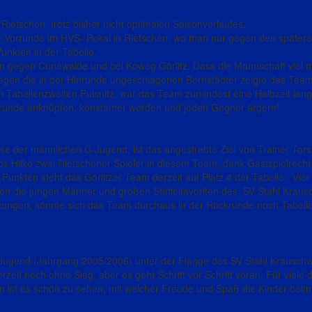
ietschen, trotz bisher nicht optimalen Saisonverlaufes.
er Vorrunde im HVS- Pokal in Rietschen, wo man nur gegen den später
Punkten in der Tabelle.
n gegen Cunewalde und bei Koweg Görlitz. Dass die Mannschaft viel 
gen die in der Hinrunde ungeschlagenen Bernstädter zeigte das Team
n Tabellenzweiten Pulsnitz, war das Team zumindest eine Halbzeit lang
krunde anknüpfen, konstanter werden und jeden Gegner ärgern!
sse der männlichen C-Jugend, ist das angestrebte Ziel von Trainer Tor
los Hilke zwei Rietschener Spieler in diesem Team, dank Gastspielrech
unkten steht das Görlitzer Team derzeit auf Platz 4 der Tabelle. Vier
die jungen Männer und großen Staffelfavoriten des SV Stahl Krausch
zungen, könnte sich das Team durchaus in der Rückrunde noch Tabelle
Jugend (Jahrgang 2005/2006) unter der Flagge des SV Stahl Krauschw
eit noch ohne Sieg, aber es geht Schritt vor Schritt voran. Für viele 
gen ist es schön zu sehen, mit welcher Freude und Spaß die Kinder bei