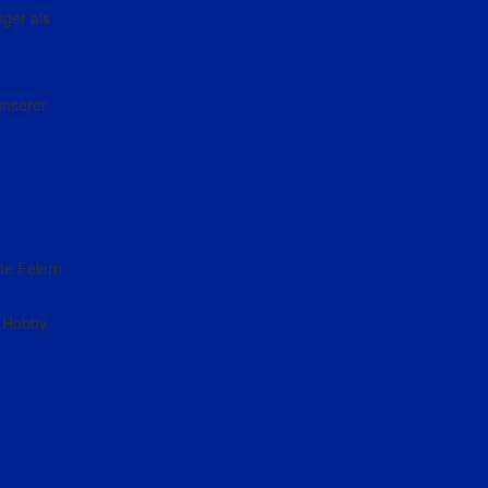
nger als
 unserer
te Feiern
s Hobby