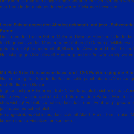
Der Kader ist aufgrund einiger länger andauernder Verletzungen von Sp
das Team in der anstehenden schweren Rückrunde beweisen.
Letzte Saison gegen den Abstieg gekämpft und jetzt „Spitzenreit
Furore.
Das Team der Trainer Robert Meier und Markus Hänchen ist in der la
Im Gegensatz zu den Männerteams blieben die Damen glücklicherweis
gefunden, zeigt Tempohandball, Biss in der Abwehr und behält bisher 
Heimsieg gegen Staffelfavorit Radeberg und der Auswärtserfolg vor vo
Mit Platz 5 der Ostsachsenklasse und 12:8 Punkten ging die Hi
Nach einem guten Start in die Saison, schlug auch hier das Verletzun
und Studium die Region.
In guter, lustiger Erinnerung, trotz Niederlage, bleibt sicherlich das 
Hälfte Zwei zwischenzeitliche 4 Torhütern auf dem Parkett. Einer im Tor
stets wichtig! Es bleibt zu hoffen, dass das Team „Erfahrung“, gepaa
jetzt davon verschont bleibt.
Ein angestrebtes Ziel ist es, dass sich mit Albert, Brain, Tom, Tobias
können und zu Einsatzzeiten kommen.