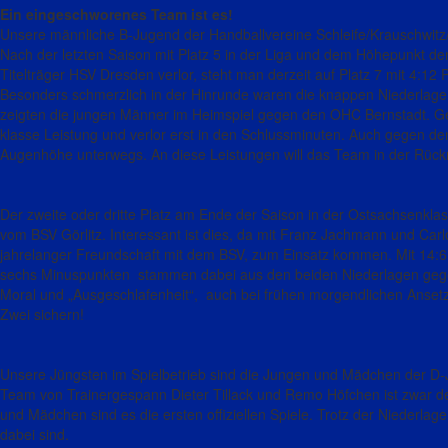
Ein eingeschworenes Team ist es!
Unsere männliche B-Jugend der Handballvereine Schleife/Krauschwitz/R
Nach der letzten Saison mit Platz 5 in der Liga und dem Höhepunkt d
Titelträger HSV Dresden verlor, steht man derzeit auf Platz 7 mit 4:12 
Besonders schmerzlich in der Hinrunde waren die knappen Niederlage
zeigten die jungen Männer im Heimspiel gegen den OHC Bernstadt. Ge
klasse Leistung und verlor erst in den Schlussminuten. Auch gegen de
Augenhöhe unterwegs. An diese Leistungen will das Team in der Rüc
Der zweite oder dritte Platz am Ende der Saison in der Ostsachsenkla
vom BSV Görlitz. Interessant ist dies, da mit Franz Jachmann und Car
jahrelanger Freundschaft mit dem BSV, zum Einsatz kommen. Mit 14:6 P
sechs Minuspunkten stammen dabei aus den beiden Niederlagen gegen 
Moral und „Ausgeschlafenheit“, auch bei frühen morgendlichen Anset
Zwei sichern!
Unsere Jüngsten im Spielbetrieb sind die Jungen und Mädchen der D-
Team von Trainergespann Dieter Tillack und Remo Höfchen ist zwar derz
und Mädchen sind es die ersten offiziellen Spiele. Trotz der Niederla
dabei sind.