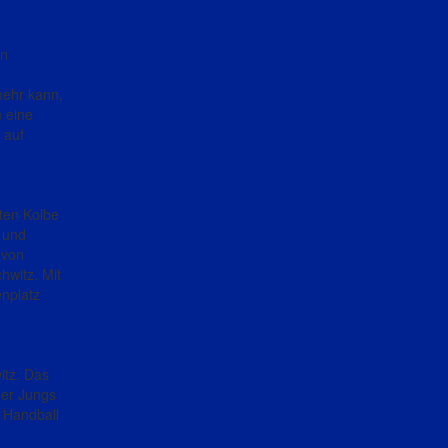
en
mehr kann,
 eine
 auf
sten Kolbe
t und
 von
witz. Mit
nplatz
itz. Das
der Jungs
m Handball