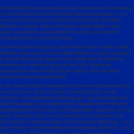
Der SSV Stahl Rietschen lieferte sich am Wochenende ein packendes
und hochintensives Duell mit der HSG
Obergurig
/
Cunewalde
– und
musste sich am Ende nur hauchdünn
mit
20:19
(HZ 10:8)
geben.
Besonders ärgerlich: Über weite Strecken zeigte Rietschen eine
starke, konzentrierte und kämpferische Leistung, die eigentlich
mindestens einen Punkt verdient hätte.
Die Partie startete temporeich, beide Teams fanden schnell ins Spiel.
Rietschen überzeugte mit einer stabilen Abwehr und guten Lösungen
im Angriff, während der Gegner immer wieder über Einzelaktionen
erfolgreich war. Mehrfach gelang es dem SSV, Rückstände
auszugleichen oder sich kurzzeitig abzusetzen, doch die Gäste
antworteten beinahe postwendend.
In der zweiten Halbzeit entwickelte sich ein nervenaufreibendes Kopf-
an-Kopf-Rennen. Rietschen zeigte moralische Stärke, steckte
Zeitstrafen und unglückliche Entscheidungen weg und kämpfte sich
trotz Rückschlägen immer wieder heran. Besonders bitter: Mehrere
aussichtsreiche Chancen kurz vor Schluss blieben ungenutzt, und ein
später Treffer der Gäste brachte schließlich die Entscheidung. Am
Ende stand eine denkbar knappe und frustrierende Niederlage – eine
dieser Partien, in denen Kleinigkeiten das Ergebnis bestimmen. Trotz
allem kann der SSV viel Positives aus dem Spiel mitnehmen: