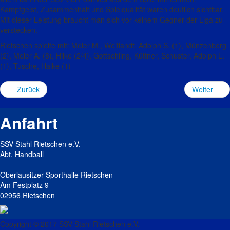
Kampfgeist, Zusammenhalt und Spielqualität waren deutlich sichtbar.
Mit dieser Leistung braucht man sich vor keinem Gegner der Liga zu
verstecken
.
Rietschen spielte mit: Meier M.,
Weitlandt
, Adolph S. (
1
),
Münzenberg
(
2
), Meier A. (
8
), Hilke (
2/4
), Gottschling,
Küttner
, Schuster,
Adolph L.
(1)
, Tusche,
Halke
(1)
Zurück
Weiter
Anfahrt
SSV Stahl Rietschen e.V.
Abt. Handball
Oberlausitzer Sporthalle Rietschen
Am Festplatz 9
02956 Rietschen
Copyright © 2017 SSV Stahl Rietschen e.V.