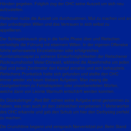
Händen gegeben. Folglich zog der OHC seine Auszeit um sich neu
aufzustellen.
Rietschen nutze die Auszeit um durchzuatmen, Mut zu machen und an
den unbedingten Willen und das Vertrauen in sich selbst zu
appellieren.
Der Schlagabtausch ging in die heiße Phase über und Rietschen
verteidigte die Führung mit eisernem Willen. In der eigenen Offensive
führte sehenswerte Einzelaktionen oder erfolgreiches
Kombinationsspiel zu sicheren Einwurfmöglichkeiten der Rietschener
Rückraumshooter Meier/Dörwald, während die Abwehrreihe um jeden
Ball und jeden Zentimeter den Kampf annahm und sich behauptete.
Rietschens Prunkstück hatte sich gefunden und stellte den OHC
immer wieder vor kaum lösbare Aufgaben. Man zwang die
Gastgeberinnen zu Fehlabspielen oder unvorbereiteten Würfen,
welche dann von Leonie Warmuth entschärft werden konnten.
Ihr Glücksbringer „Red Bill“ schien seine Aufgabe ernst genommen zu
haben, was man auch an den zahlreichen vergebenen 7-Meterwürfen
des OHC erkannte und gab den Schub um hier den Derbysieg perfekt
zu machen.
Die Crunchtime begann und versprach Nervenkitzel pur. Beim Stand