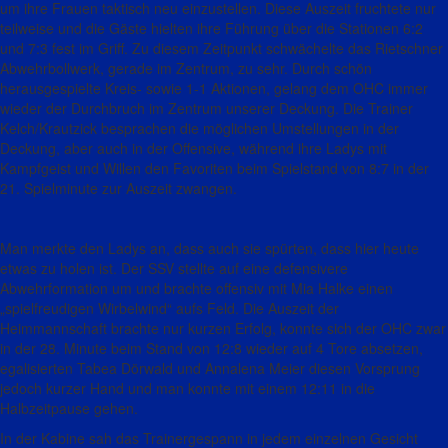
um ihre Frauen taktisch neu einzustellen. Diese Auszeit fruchtete nur
teilweise und die Gäste hielten ihre Führung über die Stationen 6:2
und 7:3 fest im Griff.
Zu diesem Zeitpunkt schwächelte das Rietschner
Abwehrbollwerk, gerade im Zentrum, zu sehr.
Durch schön
herausgespielte Kreis- sowie 1-1 Aktionen, gelang dem OHC immer
wieder der Durchbruch im Zentrum unserer Deckung. Die Trainer
Kelch/Krautzick besprachen die möglichen Umstellungen in der
Deckung, aber auch in der Offensive, während ihre Ladys mit
Kampfgeist und Willen den Favoriten beim Spielstand von 8:7 in der
21. Spielminute zur Auszeit zwangen.
Man merkte den Ladys an, dass auch sie spürten, dass hier heute
etwas zu holen ist. Der SSV stellte auf eine defensivere
Abwehrformation um und brachte offensiv mit Mia Halke einen
„spielfreudigen Wirbelwind“ aufs Feld. Die Auszeit der
Heimmannschaft brachte nur kurzen Erfolg, konnte sich der OHC zwar
in der 28. Minute beim Stand von 12:8 wieder auf 4 Tore absetzen,
egalisierten Tabea Dörwald und Annalena Meier diesen Vorsprung
jedoch kurzer Hand und man konnte mit einem 12:11 in die
Halbzeitpause gehen.
In der Kabine sah das Trainergespann in jedem einzelnen Gesicht