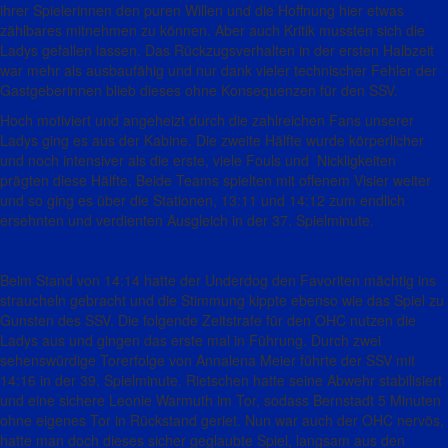
ihrer Spielerinnen den puren Willen und die Hoffnung hier etwas
zählbares mitnehmen zu können.
Aber auch Kritik mussten sich die
Ladys gefallen lassen. Das Rückzugsverhalten in der ersten Halbzeit
war mehr als ausbaufähig und nur dank vieler technischer Fehler der
Gastgeberinnen blieb dieses ohne Konsequenzen für den SSV.
Hoch motiviert und angeheizt durch die zahlreichen Fans unserer
Ladys ging es aus der Kabine. Die zweite Hälfte wurde körperlicher
und noch intensiver als die erste, viele Fouls und
Nickligkeiten
prägten diese Hälfte. Beide Teams spielten mit offenem Visier weiter
und so ging es über die Stationen, 13:11 und 14:12 zum endlich
ersehnten und verdienten Ausgleich in der 37. Spielminute.
Beim Stand von 14:14 hatte der Underdog den Favoriten mächtig ins
straucheln gebracht und die Stimmung kippte ebenso wie das Spiel zu
Gunsten des SSV. Die folgende Zeitstrafe für den OHC nutzen die
Ladys aus und gingen das erste mal in Führung. Durch zwei
sehenswürdige Torerfolge von Annalena Meier führte der SSV mit
14:16 in der 39. Spielminute. Rietschen hatte seine Abwehr stabilisiert
und eine sichere Leonie Warmuth im Tor, sodass Bernstadt 5 Minuten
ohne eigenes Tor in Rückstand geriet. Nun war auch der OHC nervös,
hatte man doch dieses sicher geglaubte Spiel, langsam aus den