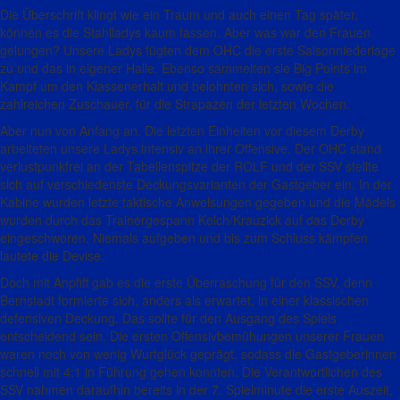
Die Überschrift klingt wie ein Traum und auch einen Tag später,
können es die Stahlladys kaum fassen.
Aber was war den Frauen
gelungen?
Unsere Ladys fügten dem OHC die erste Saisonniederlage
zu und das in eigener Halle. Ebenso sammelten sie Big Points im
Kampf um den Klassenerhalt und belohnten sich, sowie die
zahlreichen Zuschauer, für die Strapazen der letzten Wochen.
Aber nun von Anfang an.
Die letzten Einheiten vor diesem Derby
arbeiteten unsere Ladys intensiv an ihrer Offensive. Der OHC stand
verlustpunkfrei an der Tabellenspitze der ROLF und der SSV stellte
sich auf verschiedenste Deckungsvarianten der Gastgeber ein.
In der
Kabine wurden letzte taktische Anweisungen gegeben und die Mädels
wurden durch das Trainergespann Kelch/Krauzick auf das Derby
eingeschworen. Niemals aufgeben und bis zum Schluss kämpfen
lautete die Devise.
Doch mit Anpfiff gab es die erste Überraschung für den SSV, denn
Bernstadt formierte sich, anders als erwartet, in einer klassischen
defensiven Deckung.
Das sollte für den Ausgang des Spiels
entscheidend sein.
Die ersten Offensivbemühungen unserer Frauen
waren noch von wenig Wurfglück geprägt, sodass die Gastgeberinnen
schnell mit 4:1 in Führung gehen konnten. Die Verantwortlichen des
SSV nahmen daraufhin bereits in der 7. Spielminute die erste Auszeit,