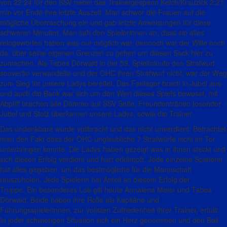
von 22:24 für den SSV nahm das Trainergespann Kelch/Krauzick 2:21
min vor Ende ihre letzte Auszeit. Man schwor die Frauen auf die
mögliche Überraschung ein und gab letzte Anweisungen für diese
schweren Minuten. Man sah den Spielerinnen an, dass sie alles
reingeworfen haben was nur möglich war, dennoch war der Wille noch
da, über seine eigenen Grenzen zu gehen um diesen Sack hier zu
zumachen. Als Tabea Dörwald in der 59. Spielminute den Strafwurf
souverän verwandelte und der OHC ihren Strafwurf nicht, war der Weg
zum Sieg für unsere Ladys bereitet. Das Fanlager brach in Jubel aus
und auch die Bank war sich um den Wert dieses Spiels bewusst, mit
Abpfiff brachen alle Dämme auf SSV Seite, Freundentränen tosender
Jubel und Stolz überkamen unsere Ladys, sowie die Trainer.
Das undenkbare wurde vollbracht und das nicht unverdient. Betrachtet
man den Fakt dass der OHC unglaubliche 7 Strafwürfe nicht im Tor
unterbringen konnte.
Die Ladys haben gezeigt was in ihnen steckt und
sich diesen Erfolg verdient und hart erkämpft. Jede einzelne Spielerin
hat alles gegeben, um das bestmögliche für die Mannschaft
rauszuholen. Jede Spielerin hat Anteil an diesem Erfolg der
Truppe.
Ein besonderes Lob gilt heute Annalena Meier und Tabea
Dörwald.
Beide haben ihre Rolle als Kapitäne und
Führungsspielerinnen, zur vollsten Zufriedenheit ihrer Trainer, erfüllt.
In jeder schwierigen Situation sich ein Herz genommen und den Ball