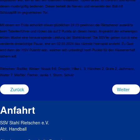
diesen mustergültig bedienen. Dieser behielt die Nerven und versenkte den Ball mit
Schlusspfiff im gegnerischen Tor.
Mit einem am Ende sicherlich etwas glücklichen 24:23 gewinnen die Rietschener auswärts
beim Tabellenführer und rücken bis auf 2 Punkte an diesen heran. Angesicht der schwierigen
letzten Woche eine herausragende Leistung der Stahlmänner. Die SSV’ler gehen nun in eine
verdiente dreiwöchige Pause, ehe
am 02.03.2024
das nächste Heimspiel ansteht. Zu Gast
wird dann der HSV Pulsnitz sein, welcher sich unbedingt noch Punkte für den Klassenerhalt
sichern will.
Rietschen: Radtke, Weiser; Noack 9/6, Drogoin, Hilke L. 3, Hänchen 2, Grafe 2, Jachmann,
Walter 7, Mießler, Fischer, Janke 1, Sturm, Schulz
Zurück
Weiter
Anfahrt
SSV Stahl Rietschen e.V.
Abt. Handball