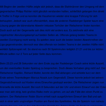
Mit Beginn der zweiten Hälfte zeigte sich jedoch, dass die Stahlmänner den Umgang mit dem
gegnerischen Philipp Richter nicht gänzlich verstanden hatten, schließlich gelangen ihm direkt
4 Treffer in Folge und so konnten die Hausherren wieder eine knappe Führung für sich
behaupten. Jedoch war auch offensichtlich, dass die anderen Radeberger Spieler kaum eine
Lösung gegen die bärenstarke Abwehr inklusive Torhüter der Rietschener finden konnten.
Doch auch auf der Gegenseite sah dies nicht viel anders aus. Es zeichnete sich eine
regelrechter Abnutzungskampf auf beiden Seiten ab. Offensiv gelang beiden Teams im
zweiten Durchgang recht wenig. Es spielten zwar auch die beiden besten Abwehrreihen der
Liga gegeneinander, dennoch war dies offensiv von beiden Teams in der zweiten Hälfte nicht
wirklich Spitzenspiel reif. So stand es nach 50 Spielminuten lediglich
21:21
und bis zur letzten
Minute sollten nur 2 Tore auf jeder Seite dazu kommen.
Beim
23:23
und 28 Sekunden vor dem Ende zog der Radeberger Coach seine letzte Auszeit,
um den eventuellen finalen Spielzug zu besprechen. Doch dieses Vorhaben ging nicht auf. Der
Rietschener Kapitän, Richard Walter, konnte den Ball abfangen und schickte kurz vor dem
Ende seinen Teamkollegen Marcus Noack zum Gegenstoß. Dieser konnte jedoch bei seinem
Gegenstoßversuch auf Kosten eines Einwurfes gestoppt werden. Die Rietschener zogen nun
ihrerseits die letzte Auszeit. Bei noch 8 Sekunden auf der Uhr und einem Einwurf von der Ecke
war man sich einig, kein großes Risiko mehr zu gehen, um auf alle Fälle den einen Punkt zu
sichern. Der Rietschener Robin Sturm erhielt nach ausgeführtem Einwurf den Ball und sah
sich in einer sehr ungünstigen Position am Rand des Spielfeldes. Als die Spieluhr nun nahezu
abgelaufen war, sah er den sich lösenden Kreisläufer, Tobias Grafe, im Zentrum und konnte