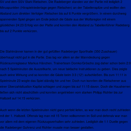
SV und dem SSV Stahl Rietschen. Die Radeberger standen vor der Partie mit lediglich 2
Minuspunkten (Hinspielniederlage gegen Rietschen) an der Tabellenspitze und wollten den
Abstand zum direkten Verfolger Rietschen bis auf 6 Punkte vergrößern. In einem durchweg
spannenden Spiel gingen am Ende jedoch die Gäste aus der Wolfsregion mit einem
glücklichen 24:23 Erfolg von der Platte und konnten den Abstand zu Tabellenführer Radeberg
bis auf 2 Punkte verkürzen.
Die Stahlmänner kamen in der gut gefüllten Radeberger Sporthalle (350 Zuschauer)
überhaupt nicht gut in die Partie. Das lag vor allem an der Manndeckung gegen
Rückraumregisseur Markus Hänchen. Trainerteam Domko/Gröscho zog daher schon beim 2:0
nach 5 Spielminuten die Auszeitkarte, um neue taktische Instruktionen zu geben. Dies zeigte
auch seine Wirkung und so konnten die Gäste beim 3:3 (12‘) aufschließen. Bis zum
11:11
in
Spielminute 23 wogte das Spiel ständig hin und her. Doch nun konnten die Rietschener aus
einer Überzahlsituation Kapital schlagen und zogen bis auf
11:15
davon. Doch die Hausherren
ließen sich nicht abschütteln und konnten angetrieben vom starken Philipp Richter bis zur
Halbzeit auf
14:15
verkürzen.
Auch wenn die letzten Spielminuten nicht ganz perfekt liefen, so war man doch recht zufrieden
mit der 1. Halbzeit. Offensiv lag man mit 15 Toren vollkommen im Soll und defensiv war man
vor allem mit dem eigenen Rückzugsverhalten sehr zufrieden. Lediglich die 1:1 Duelle gegen
die Radeberger Guhrenz und Richter musste man besser gestalten.