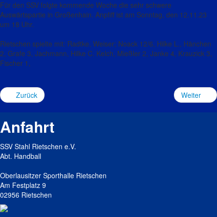
Für den SSV folgte kommende Woche die sehr schwere
Auswärtspartie in Großenhain. Anpfiff ist am Sonntag, den 12.11.23
um 18 Uhr.
Rietschen spielte mit: Radtke, Weiser; Noack 12/6, Hilke L., Hänchen
2, Grafe 3, Jachmann, Hilke C. Kelch, Mießler 2, Janke 4, Krauzick 3,
Fischer 1,
Zurück
Weiter
Anfahrt
SSV Stahl Rietschen e.V.
Abt. Handball
Oberlausitzer Sporthalle Rietschen
Am Festplatz 9
02956 Rietschen