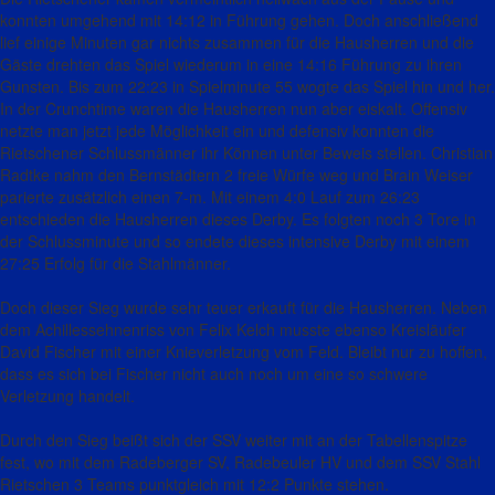
konnten umgehend mit 14:12 in Führung gehen. Doch anschließend
lief einige Minuten gar nichts zusammen für die Hausherren und die
Gäste drehten das Spiel wiederum in eine 14:16 Führung zu ihren
Gunsten. Bis zum 22:23 in Spielminute 55 wogte das Spiel hin und her.
In der Crunchtime waren die Hausherren nun aber eiskalt. Offensiv
netzte man jetzt jede Möglichkeit ein und defensiv konnten die
Rietschener Schlussmänner ihr Können unter Beweis stellen. Christian
Radtke nahm den Bernstädtern 2 freie Würfe weg und Brain Weiser
parierte zusätzlich einen 7-m. Mit einem 4:0 Lauf zum 26:23
entschieden die Hausherren dieses Derby. Es folgten noch 3 Tore in
der Schlussminute und so endete dieses intensive Derby mit einem
27:25 Erfolg für die Stahlmänner.
Doch dieser Sieg wurde sehr teuer erkauft für die Hausherren. Neben
dem Achillessehnenriss von Felix Kelch musste ebenso Kreisläufer
David Fischer mit einer Knieverletzung vom Feld. Bleibt nur zu hoffen,
dass es sich bei Fischer nicht auch noch um eine so schwere
Verletzung handelt.
Durch den Sieg beißt sich der SSV weiter mit an der Tabellenspitze
fest, wo mit dem Radeberger SV, Radebeuler HV und dem SSV Stahl
Rietschen 3 Teams punktgleich mit 12:2 Punkte stehen.