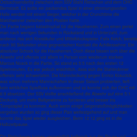
Ostsachsenderby zwischen dem SSV Stahl Rietschen und dem OHC
Bernstadt. Es sollte ein packendes Spiel in einer stimmungsvollen
Halle werden mit einem Sieger, welcher in der Crunchtime die
Matchwinner zwischen den Pfosten hatte.
Die Partie begann katastrophal für die Hausherren. Zum einen geriet
man nach wenigen Sekunden in Rückstand und in Unterzahl, zum
anderen riss sich Kreisläufer und Mittelblockspieler, Felix Kelch, bereits
nach 90 Sekunden ohne gegnerischen Kontakt die Achillessehne. Ein
absoluter Schock für die Hausherren. Doch diese bissen sich über die
Abwehr und offensiv vor allem in Person vom wiederum starken
Marcus Noack in die Partie. So stand es 5:5 nach den ersten 12
Spielminuten. Es war jedoch ersichtlich, dass sich die Stahlmänner
offensiv sehr schwertaten. Die Manndeckung gegen Enrico Krauzick,
was schon mehrere Mannschaften in dieser Saison probierten, ließ
kein wirklichen Spielfluss aufkommen und so konnte sich der OHC mit
6:9 absetzen. Der SSV stellte anschließend die Abwehr auf eine 5:1
Deckung, um mehr Ballgewinne zu forcieren und besser ins
Tempospiel zu kommen. Auch wenn einige Gegenstoßmöglichkeiten
vergeben wurden so ging dieser Plan weitestgehend auf und man
konnte das Spiel wieder ausgleichen. Beim 12:12 ging es in die
Halbzeitpause.
Die Rietschener kamen vermeintlich hellwach aus der Pause und