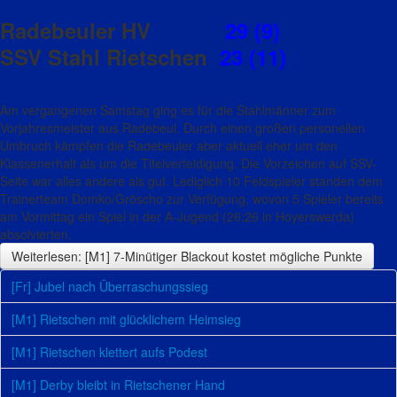
Radebeuler HV
29 (9)
SSV Stahl Rietschen
23 (11)
Am vergangenen Samstag ging es für die Stahlmänner zum
Vorjahresmeister aus Radebeul. Durch einen großen personellen
Umbruch kämpfen die Radebeuler aber aktuell eher um den
Klassenerhalt als um die Titelverteidigung. Die Vorzeichen auf SSV-
Seite war alles andere als gut. Lediglich 10 Feldspieler standen dem
Trainerteam Domko/Gröscho zur Verfügung, wovon 5 Spieler bereits
am Vormittag ein Spiel in der A-Jugend (26:26 in Hoyerswerda)
absolvierten.
Weiterlesen: [M1] 7-Minütiger Blackout kostet mögliche Punkte
[Fr] Jubel nach Überraschungssieg
[M1] Rietschen mit glücklichem Heimsieg
[M1] Rietschen klettert aufs Podest
[M1] Derby bleibt in Rietschener Hand