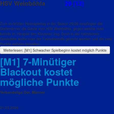
HSV Weinböhla
29 (13)
Zum vorletzten Heimspieltag in der Saison 25/26 empfingen die
Stahlmänner die Gäste vom HSV Weinböhla, gegen welche man
bereits im Hinspiel den Kürzeren zog. Doch in der heimischen
Spielstätte wollte man der Favoritenrolle gerecht werden und die zwei
Punkte daheim behalten.
Weiterlesen: [M1] Schwacher Spielbeginn kostet möglich Punkte
[M1] 7-Minütiger
Blackout kostet
mögliche Punkte
Verbandsliga Ost, Männer
21.03.2026