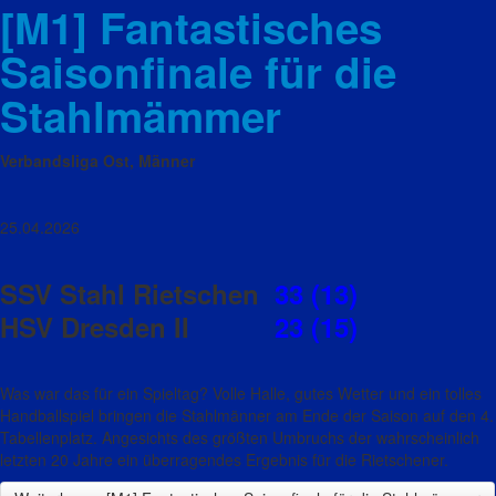
[M1] Fantastisches
Saisonfinale für die
Stahlmämmer
Verbandsliga Ost, Männer
25.04.2026
SSV Stahl Rietschen
33 (13)
HSV Dresden II
23 (15)
Was war das für ein Spieltag? Volle Halle, gutes Wetter und ein tolles
Handballspiel bringen die Stahlmänner am Ende der Saison auf den 4.
Tabellenplatz. Angesichts des größten Umbruchs der wahrscheinlich
letzten 20 Jahre ein überragendes Ergebnis für die Rietschener.