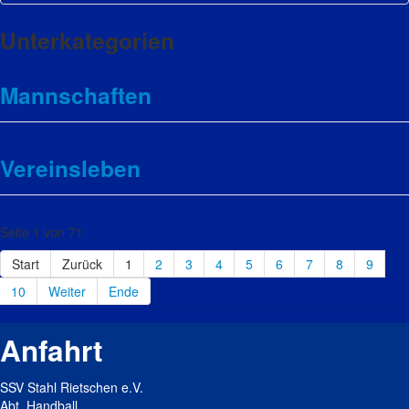
Unterkategorien
Mannschaften
Vereinsleben
Seite 1 von 71
Start
Zurück
1
2
3
4
5
6
7
8
9
10
Weiter
Ende
Anfahrt
SSV Stahl Rietschen e.V.
Abt. Handball