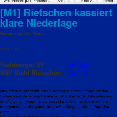
Weiterlesen: [M1] Fantastisches Saisonfinale für die Stahlmämmer
[M1] Rietschen kassiert
klare Niederlage
Verbandsliga Ost, Männer
18.04.2026
Radeberger SV
34 (18)
SSV Stahl Rietschen
23 ( 9)
Zum letzten Auswärtsspiel der Saison ging es für die Stahlmänner zum
Sachsenligaabsteiger vom Radeberger SV. Dabei traf der Tabellenfünfte auf
den Vierten. Ein vermeintliches Topspiel also. Doch zu diesem sollte es
nicht kommen, da einzig und allein die Radeberger an diesem Tage „Top“
waren.
Die Rietschener hatten dabei einen durchaus guten Kader zur Verfügung,