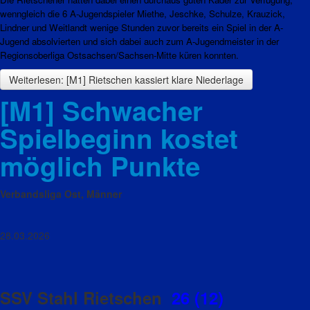
wenngleich die 6 A-Jugendspieler Miethe, Jeschke, Schulze, Krauzick,
Lindner und Weitlandt wenige Stunden zuvor bereits ein Spiel in der A-
Jugend absolvierten und sich dabei auch zum A-Jugendmeister in der
Regionsoberliga Ostsachsen/Sachsen-Mitte küren konnten.
Weiterlesen: [M1] Rietschen kassiert klare Niederlage
[M1] Schwacher
Spielbeginn kostet
möglich Punkte
Verbandsliga Ost, Männer
28.03.2026
SSV Stahl Rietschen
26 (12)